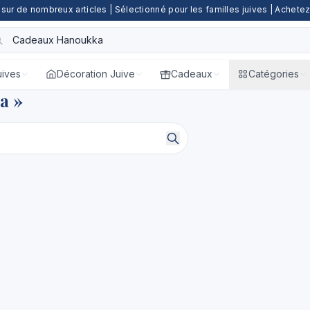
e sur de nombreux articles | Sélectionné pour les familles juives | Achete
uives
Décoration Juive
Cadeaux
Catégories
a »