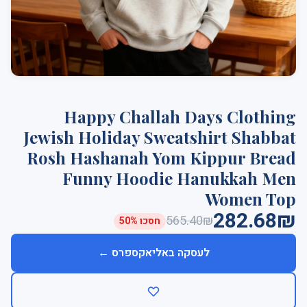
Happy Challah Days Clothing
Jewish Holiday Sweatshirt Shabbat
Rosh Hashanah Yom Kippur Bread
Funny Hoodie Hanukkah Men
Women Top
282.68₪
565.40₪
חסכו 50%
לעסקה באליאקספרס ←